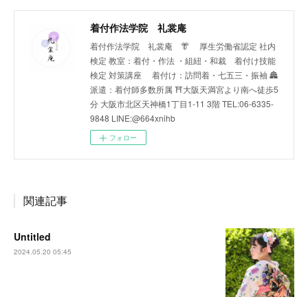
着付作法学院 礼裳庵
着付作法学院 礼裳庵 👘 厚生労働省認定 社内
検定 教室：着付・作法 ・組紐・和裁 着付け技能
検定 対策講座 着付け：訪問着・七五三・振袖 🏯
派遣：着付師多数所属 ⛩️大阪天満宮より南へ徒歩5
分 大阪市北区天神橋1丁目1-11 3階 TEL:06-6335-
9848 LINE:@664xnihb
フォロー
関連記事
Untitled
2024.05.20 05:45